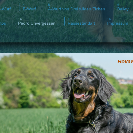
-Wurf
B-Wurf
A-Wurf von Drei wilden Eichen
Bailey
tos
Pedro Unvergessen
Rassestandart
Impressum
Hovaw