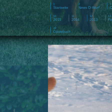
Startseite
News D-Wurf
C
2015
2014
2013
Fo
Gästebuch