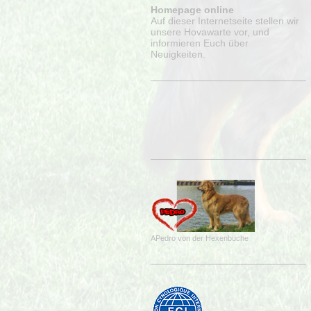
Homepage online
Auf dieser Internetseite stellen wir
unsere Hovawarte vor, und
informieren Euch über
Neuigkeiten.
APedro von der Hexenbuche