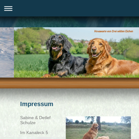
Hovawarte von Drei wilden Eichen
Impressum
Sabine & Detlef
Schulze
Im Kanaleck 5